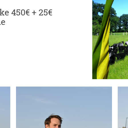
ke 450€ + 25€
he